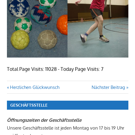
Total Page Visits: 11028 - Today Page Visits: 7
Beitragsnavigation
Vorheriger
Nächster
Herzlichen Glückwunsch
Nächster Beitrag
Beitrag:
Beitrag:
GESCHÄFTSSTELLE
Öffnungszeiten der Geschäftsstelle
Unsere Geschäftsstelle ist jeden Montag von 17 bis 19 Uhr