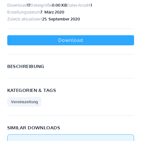
Download
17
Dateigröße
0.00 KB
Datei-Anzahl
1
Erstellungsdatum
7. März 2020
Zuletzt aktualisiert
25. September 2020
Download
BESCHREIBUNG
KATEGORIEN & TAGS
Vereinszeitung
SIMILAR DOWNLOADS