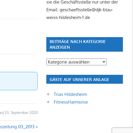
sie die Geschäftsstelle nur unter der
Email: geschaeftsstelle@djk-blau-
weiss-hildesheim-1.de
BEITRÄGE NACH KATEGORIE
ANZEIGEN
Beiträge
nach
Kategorie
GÄSTE AUF UNSERER ANLAGE
anzeigen
Trias Hildesheim
FitnessHarmonie
ed 25. September 2020
ter
nszeitung 03_2013