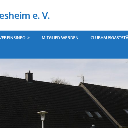
esheim e. V.
VEREINSINFO
MITGLIED WERDEN
CLUBHAUSGASTSTÄ