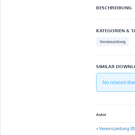
BESCHREIBUNG
KATEGORIEN & T
Vereinszeitung
SIMILAR DOWN
No related do
Autor
Beitragsn
Vorheriger
Vereinszeitung 0