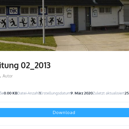
itung 02_2013
Autor
ße
0.00 KB
Datei-Anzahl
1
Erstellungsdatum
9. März 2020
Zuletzt aktualisiert
25
Download