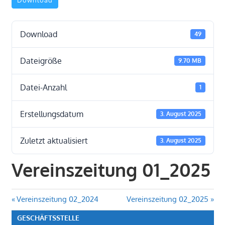
Download
Download
49
Dateigröße
9.70 MB
Datei-Anzahl
1
Erstellungsdatum
3. August 2025
Zuletzt aktualisiert
3. August 2025
Vereinszeitung 01_2025
Beitragsnavigation
Vorheriger
Nächster
Vereinszeitung 02_2024
Vereinszeitung 02_2025
Beitrag:
Beitrag:
GESCHÄFTSSTELLE