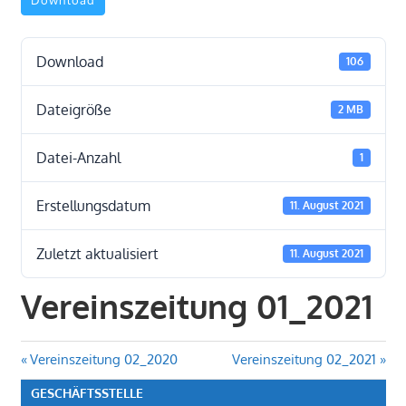
Download
Download
106
Dateigröße
2 MB
Datei-Anzahl
1
Erstellungsdatum
11. August 2021
Zuletzt aktualisiert
11. August 2021
Vereinszeitung 01_2021
Beitragsnavigation
Vorheriger
Nächster
Vereinszeitung 02_2020
Vereinszeitung 02_2021
Beitrag:
Beitrag:
GESCHÄFTSSTELLE