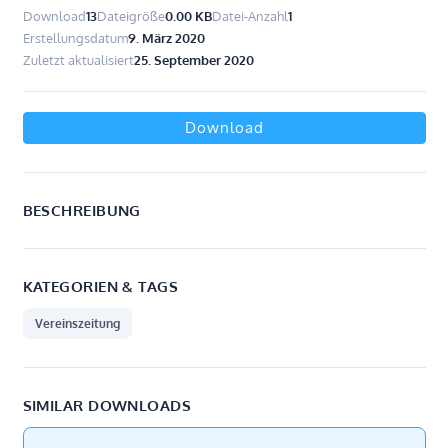
Download
13
Dateigröße
0.00 KB
Datei-Anzahl
1
Erstellungsdatum
9. März 2020
Zuletzt aktualisiert
25. September 2020
Download
BESCHREIBUNG
KATEGORIEN & TAGS
Vereinszeitung
SIMILAR DOWNLOADS