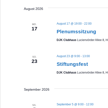
Veranstaltungen
wählen.
Navigation
Schlüsselwort.
August 2026
August 17 @ 19:00
-
22:00
MO.
17
Plenumssitzung
DJK Clubhaus
Lucienvörder Allee 8, 
August 23 @ 9:00
-
13:00
SO.
23
Stiftungsfest
DJK Clubhaus
Lucienvörder Allee 8, 
September 2026
September 5 @ 9:00
-
12:00
SA.